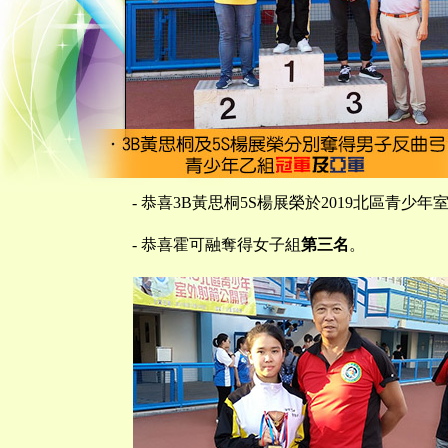
- 恭喜3B黃思桐5S楊展榮於2019北區青少
- 恭喜霍可融奪得女子組
第三名
。