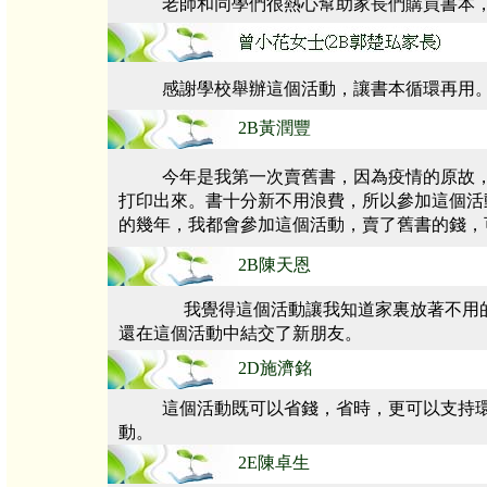
老師和同學們很熱心幫助家長們購買書本
感謝學校舉辦這個活動，讓書本循環再用
2B黃潤豐
今年是我第一次賣舊書，因為疫情的原故
打印出來。書十分新不用浪費，所以參加這個活
的幾年，我都會參加這個活動，賣了舊書的錢，
2B陳天恩
我覺得這個活動讓我知道家裏放著不用
還在這個活動中結交了新朋友。
2D施濟銘
這個活動既可以省錢，省時，更可以支持
動。
2E陳卓生