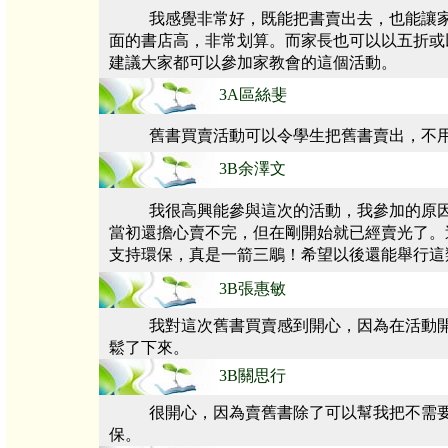
我感覺非常好，既能把書賣出去，也能讓
面的書店高，非常划算。而家長也可以以五折或
建議大家都可以參加家教會的這個活動。
3A區絲斐
舊書買賣活動可以令學生把舊書賣出，不
3B余澤文
我很高興能參與這次的活動，我參加的原
當初還擔心賣不完，但在剛開始就已經賣光了。
支持環保，真是一箭三鵰！希望以後還能舉行這
3B張惠敏
我對這次舊書買賣感到開心，因為在活動開
鬆了下來。
3B關思行
很開心，因為賣舊書除了可以幫我把不需
保。