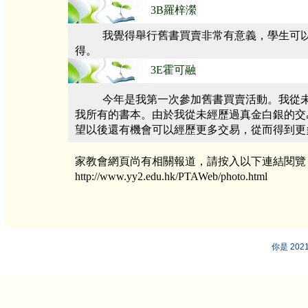
3B羅梓瀠
我覺得舉行舊書買賣非常有意義，學生可
得。
3E霍可融
今年是我第一次參加舊書買賣活動。我從
我所有的書本。由於我從未經歷過真金白銀的交
望以後還有機會可以經歷更多交易，從而得到更
家教會網頁尚有相關報道，請按入以下連結閱覽
http://www.yy2.edu.hk/PTAWeb/photo.html
你是 20