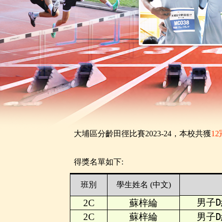
大埔區分齡田徑比賽2023-24，本校共獲
12
得獎名單如下:
班別
學生姓名 (中文)
男子D
2C
蘇梓綸
2C
蘇梓綸
男子D