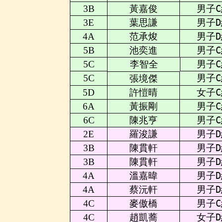
3B
黃嘉俊
男子C
3E
葉思謙
男子D
4A
范承焌
男子D
5B
池奕進
男子C
5C
李智全
男子C
5C
男子C
張境傑
5D
許愷晴
女子C
6A
黃振剛
男子C
6C
陳兆亨
男子C
2E
羅浚謙
男子D
3B
陳貫軒
男子D
3B
陳貫軒
男子D
4A
溫嘉暐
男子D
4A
蔡沅軒
男子D
4C
麥傲橋
男子C
4C
趙凱蕎
女子D