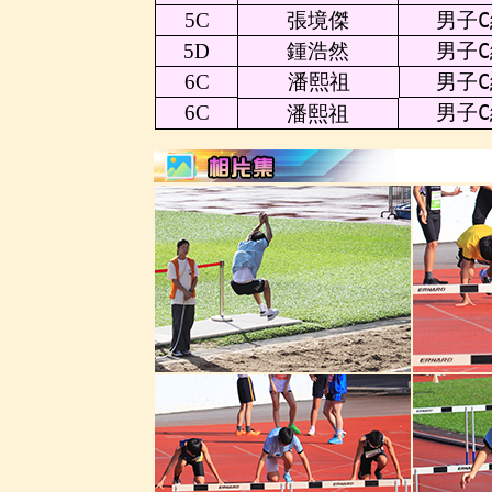
5C
張境傑
男子C
5D
鍾浩然
男子C
6C
潘熙祖
男子C
6C
男子C
潘熙祖