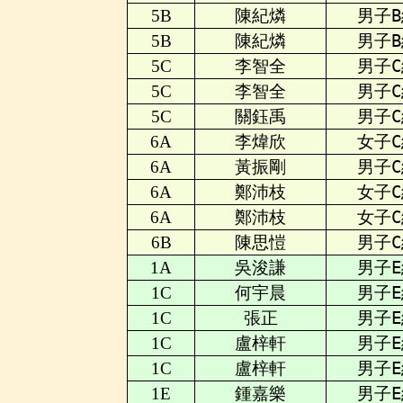
5B
陳紀燐
男子B
5B
陳紀燐
男子B
5C
李智全
男子C
5C
李智全
男子C
5C
關鈺禹
男子C
6A
李煒欣
女子C
6A
黃振剛
男子C
6A
鄭沛枝
女子C
6A
鄭沛枝
女子C
6B
陳思愷
男子C
1A
吳浚謙
男子E
1C
何宇晨
男子E
1C
張正
男子E
1C
盧梓軒
男子E
1C
盧梓軒
男子E
1E
鍾嘉樂
男子E