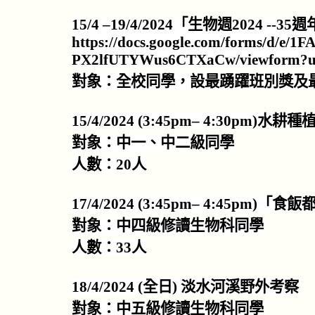
15/4
–
19/4/2024
「生物
週
2024 --35
週
https://docs.google.com/forms/d
PX2lfUTYWus6CTXaCw/viewform?us
對象：全校同學，
設最踴躍
班別獎及
15/4/2024 (3:45pm
–
4:30pm)
水耕種
對象：中一、中二級同學
人數：
20
人
17/4/2024 (3:45pm
–
4:45pm)
「
食飯
對象：中四級修讀生物科同學
人數：
33
人
18/4/2024 (
全日
)
淡水河溪野外考察
對象：中五級修讀生物科同學